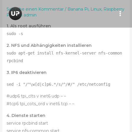
Zum
Schreibe einen Kommentar
/
Banana Pi
,
Linux
,
Raspberry
Inhalt
Pi
/ Von
admin
springen
1. Als root ausführen
sudo -s
2. NFS und Abhängigkeiten installieren
sudo apt-get install nfs-kernel-server nfs-common
rpcbind
3. IP6 deaktivieren
sed -i "/^\w[d|c]p6.*/s/^/#/" /etc/netconfig
#udp6 tpi_clts v inet6 udp – –
#tcp6 tpi_cots_ord v inet6 tcp – –
4. Dienste starten
service rpcbind start
service nfs-common start