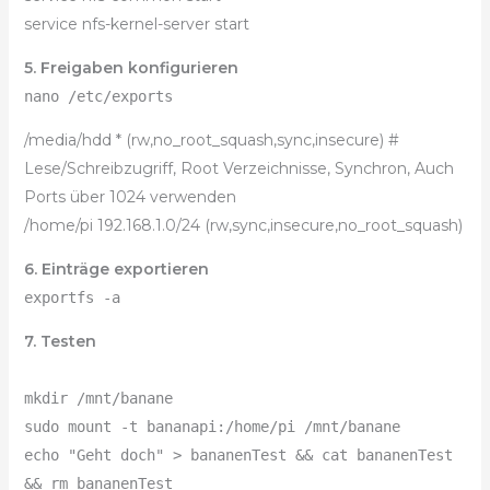
service nfs-kernel-server start
5. Freigaben konfigurieren
nano /etc/exports
/media/hdd * (rw,no_root_squash,sync,insecure) #
Lese/Schreibzugriff, Root Verzeichnisse, Synchron, Auch
Ports über 1024 verwenden
/home/pi 192.168.1.0/24 (rw,sync,insecure,no_root_squash)
6. Einträge exportieren
exportfs -a
7. Testen
mkdir /mnt/banane
sudo mount -t bananapi:/home/pi /mnt/banane
echo "Geht doch" > bananenTest && cat bananenTest
&& rm bananenTest