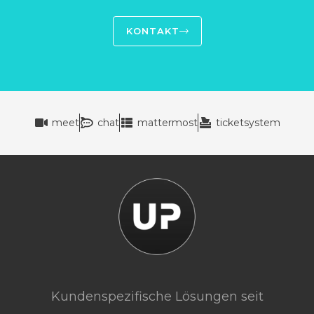
KONTAKT
meet
chat
mattermost
ticketsystem
Kundenspezifische Lösungen seit