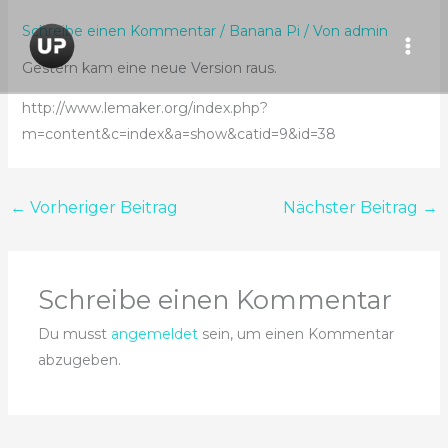
Zum
Schreibe einen Kommentar
/
Banana Pi
/ Von
admin
Inhalt
springen
Gestern kam eine neue Version raus.
http://www.lemaker.org/index.php?
m=content&c=index&a=show&catid=9&id=38
←
Vorheriger Beitrag
Nächster Beitrag
→
Schreibe einen Kommentar
Du musst
angemeldet
sein, um einen Kommentar
abzugeben.