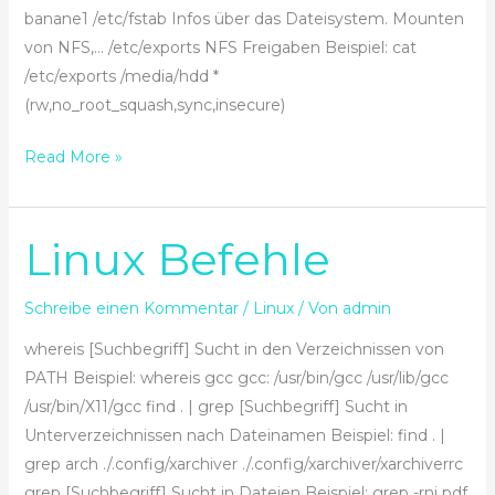
banane1 /etc/fstab Infos über das Dateisystem. Mounten
von NFS,… /etc/exports NFS Freigaben Beispiel: cat
/etc/exports /media/hdd *
(rw,no_root_squash,sync,insecure)
Read More »
Linux Befehle
Linux
Befehle
Schreibe einen Kommentar
/
Linux
/ Von
admin
whereis [Suchbegriff] Sucht in den Verzeichnissen von
PATH Beispiel: whereis gcc gcc: /usr/bin/gcc /usr/lib/gcc
/usr/bin/X11/gcc find . | grep [Suchbegriff] Sucht in
Unterverzeichnissen nach Dateinamen Beispiel: find . |
grep arch ./.config/xarchiver ./.config/xarchiver/xarchiverrc
grep [Suchbegriff] Sucht in Dateien Beispiel: grep -rni pdf