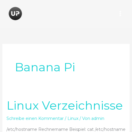
Zum
Inhalt
springen
Banana Pi
Linux Verzeichnisse
Linux
Verzeichnisse
Schreibe einen Kommentar
/
Linux
/ Von
admin
/etc/hostname Rechnername Beispiel: cat /etc/hostname