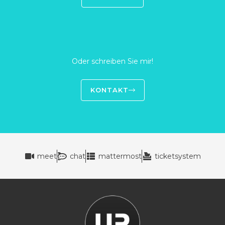
Oder schreiben Sie mir!
KONTAKT
meet
chat
mattermost
ticketsystem