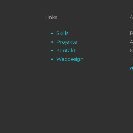
Links
A
Skills
P
Projekte
A
Kontakt
6
Webdesign
+
n