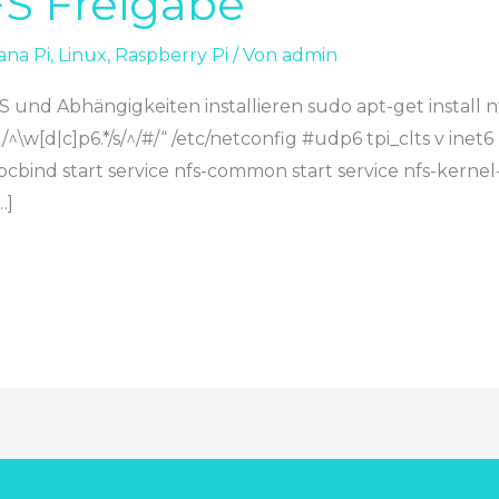
S Freigabe
ana Pi
,
Linux
,
Raspberry Pi
/ Von
admin
NFS und Abhängigkeiten installieren sudo apt-get install
„/^\w[d|c]p6.*/s/^/#/“ /etc/netconfig #udp6 tpi_clts v inet
 rpcbind start service nfs-common start service nfs-kernel
…]