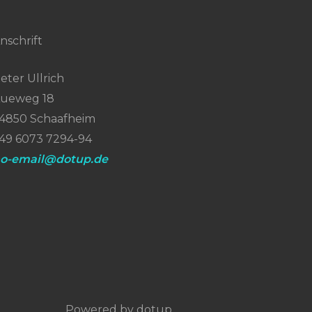
nschrift
eter Ullrich
ueweg 18
4850 Schaafheim
49 6073 7294-94
o-email@dotup.de
Powered by dotup