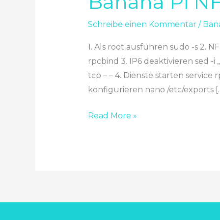
Banana Pi NF
Pi
NFS
Schreibe einen Kommentar
/
Ban
Freigabe
1. Als root ausführen sudo -s 2. 
rpcbind 3. IP6 deaktivieren sed -i 
tcp – – 4. Dienste starten service
konfigurieren nano /etc/exports [
Read More »