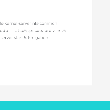
 nfs-kernel-server nfs-common
6 udp – – #tcp6 tpi_cots_ord v inet6
-server start 5. Freigaben