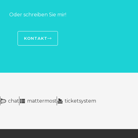
Oder schreiben Sie mir!
KONTAKT
chat
mattermost
ticketsystem