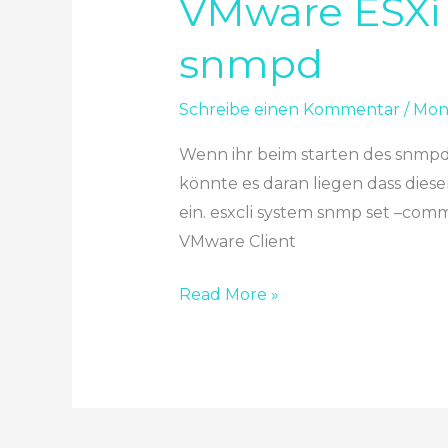
VMware ESXi 
ESXi
snmpd
Fehler
beim
Schreibe einen Kommentar
/
Moni
Starten
des
Wenn ihr beim starten des snmpd
Dienstes
könnte es daran liegen dass diese
snmpd
ein. esxcli system snmp set –com
VMware Client
Read More »