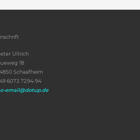
nschrift
eter Ullrich
ueweg 18
4850 Schaafheim
49 6073 7294-94
o-email@dotup.de