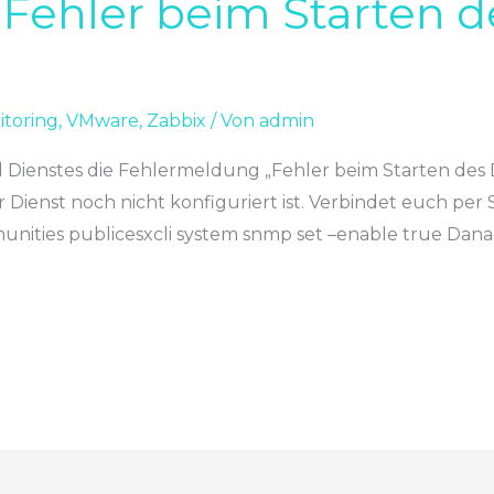
Fehler beim Starten d
toring
,
VMware
,
Zabbix
/ Von
admin
 Dienstes die Fehlermeldung „Fehler beim Starten de
r Dienst noch nicht konfiguriert ist. Verbindet euch p
munities publicesxcli system snmp set –enable true Dan