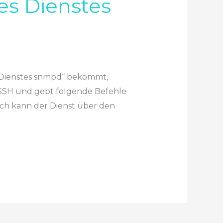
es Dienstes
s Dienstes snmpd“ bekommt,
er SSH und gebt folgende Befehle
ach kann der Dienst über den