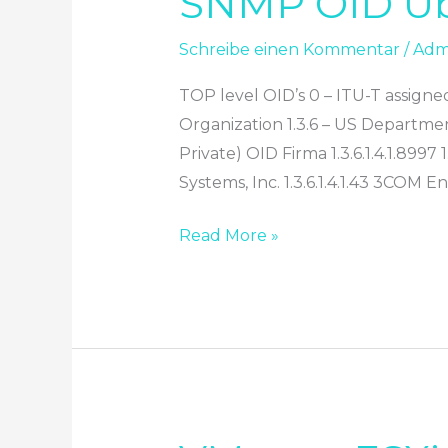
SNMP OID Üb
OID
Übersicht
Schreibe einen Kommentar
/
Adm
TOP level OID’s 0 – ITU-T assigned
Organization 1.3.6 – US Departmen
Private) OID Firma 1.3.6.1.4.1.8997 
Systems, Inc. 1.3.6.1.4.1.43 3COM En
Read More »
VMware