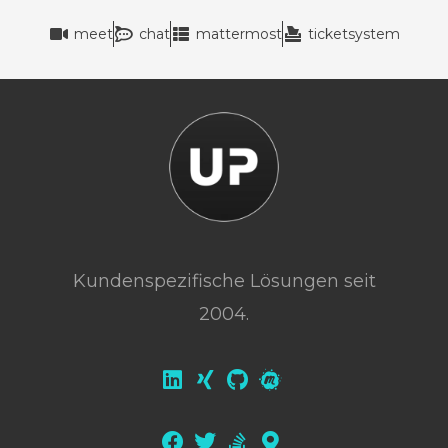
meet
chat
mattermost
ticketsystem
Kundenspezifische Lösungen seit
2004.