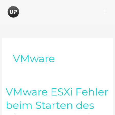
Zum
Inhalt
springen
VMware
VMware ESXi Fehler
VMware
ESXi
beim Starten des
Fehler
beim