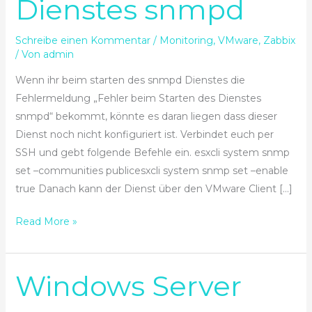
Dienstes snmpd
Starten
des
Dienstes
Schreibe einen Kommentar
/
Monitoring
,
VMware
,
Zabbix
snmpd
/ Von
admin
Wenn ihr beim starten des snmpd Dienstes die
Fehlermeldung „Fehler beim Starten des Dienstes
snmpd“ bekommt, könnte es daran liegen dass dieser
Dienst noch nicht konfiguriert ist. Verbindet euch per
SSH und gebt folgende Befehle ein. esxcli system snmp
set –communities publicesxcli system snmp set –enable
true Danach kann der Dienst über den VMware Client […]
Read More »
Windows Server
Windows
Server