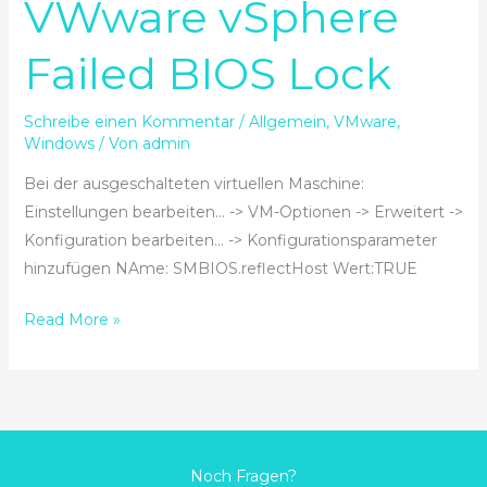
VWware vSphere
VWware
vSphere
Failed BIOS Lock
Failed
BIOS
Lock
Schreibe einen Kommentar
/
Allgemein
,
VMware
,
Windows
/ Von
admin
Bei der ausgeschalteten virtuellen Maschine:
Einstellungen bearbeiten… -> VM-Optionen -> Erweitert ->
Konfiguration bearbeiten… -> Konfigurationsparameter
hinzufügen NAme: SMBIOS.reflectHost Wert:TRUE
Read More »
Noch Fragen?