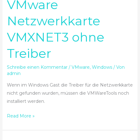
VMware
VMware
Netzwerkkarte
Netzwerkkarte
VMXNET3
ohne
VMXNET3 ohne
Treiber
Treiber
Schreibe einen Kommentar
/
VMware
,
Windows
/ Von
admin
Wenn im Windows Gast die Treiber für die Netzwerkkarte
nicht gefunden wurden, müssen die VMWareTools noch
installiert werden.
Read More »